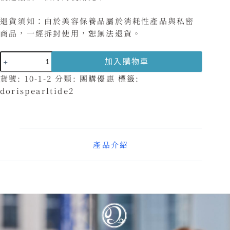
退貨須知：由於美容保養品屬於消耗性產品與私密
商品，一經拆封使用，恕無法退貨。
加入購物車
A
貨號:
10-1-2
分類:
團購優惠
標籤:
l
dorispearltide2
t
e
r
n
產品介紹
a
t
i
v
e
: